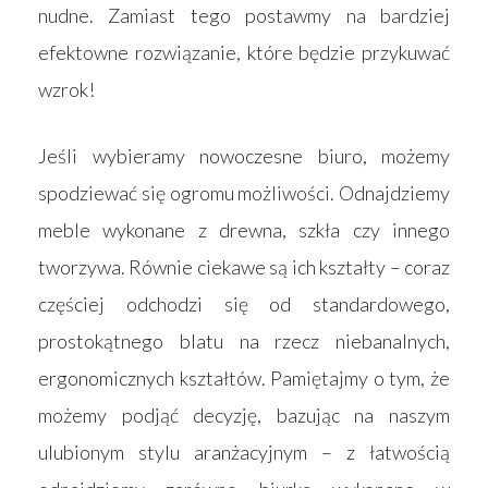
nudne. Zamiast tego postawmy na bardziej
efektowne rozwiązanie, które będzie przykuwać
wzrok!
Jeśli wybieramy nowoczesne biuro, możemy
Strona główna
spodziewać się ogromu możliwości. Odnajdziemy
meble wykonane z drewna, szkła czy innego
Produkty
tworzywa. Równie ciekawe są ich kształty – coraz
Wyszukiwarka sk
Materace
częściej odchodzi się od standardowego,
Blog
Łóżka
prostokątnego blatu na rzecz niebanalnych,
ergonomicznych kształtów. Pamiętajmy o tym, że
Kontakt
Akcesoria
możemy podjąć decyzję, bazując na naszym
ulubionym stylu aranżacyjnym – z łatwością