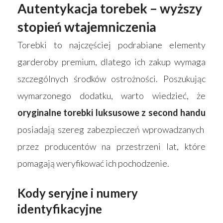
Autentykacja torebek – wyższy
stopień wtajemniczenia
Torebki to najczęściej podrabiane elementy
garderoby premium, dlatego ich zakup wymaga
szczególnych środków ostrożności. Poszukując
wymarzonego dodatku, warto wiedzieć, że
oryginalne torebki luksusowe z second handu
posiadają szereg zabezpieczeń wprowadzanych
przez producentów na przestrzeni lat, które
Strona główna
pomagają weryfikować ich pochodzenie.
Produkty
Kody seryjne i numery
Wyszukiwarka sk
Materace
identyfikacyjne
Blog
Łóżka